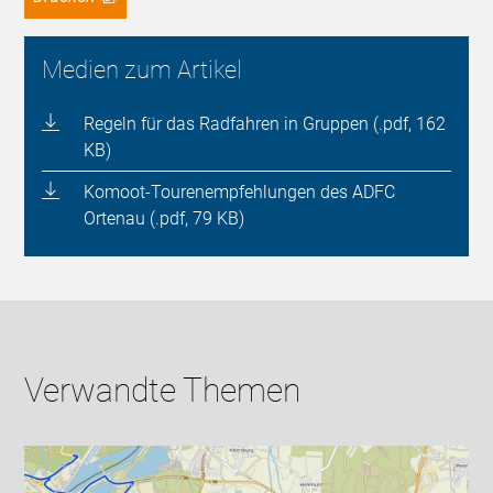
Medien zum Artikel
Regeln für das Radfahren in Gruppen (.pdf, 162
KB)
Komoot-Tourenempfehlungen des ADFC
Ortenau (.pdf, 79 KB)
Verwandte Themen