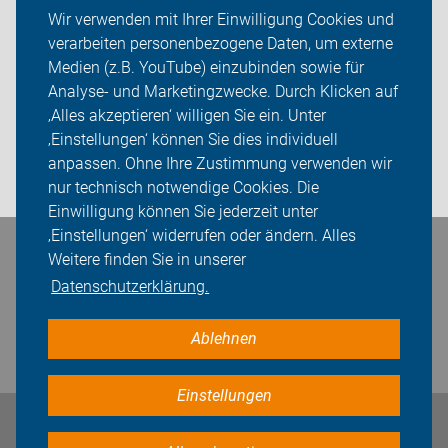
Themen
Wir verwenden mit Ihrer Einwilligung Cookies und
verarbeiten personenbezogene Daten, um externe
Service-Angebote
Medien (z.B. YouTube) einzubinden sowie für
Analyse- und Marketingzwecke. Durch Klicken auf
ADFC Offenburg
‚Alles akzeptieren‘ willigen Sie ein. Unter
Sei dabei
‚Einstellungen‘ können Sie dies individuell
anpassen. Ohne Ihre Zustimmung verwenden wir
Login
nur technisch notwendige Cookies. Die
Einwilligung können Sie jederzeit unter
‚Einstellungen‘ widerrufen oder ändern. Alles
Bleiben Sie in Kontakt
Weitere finden Sie in unserer
Datenschutzerklärung.
Ablehnen
Einstellungen
Impressum
Datenschutz
Cookie-Einstellungen